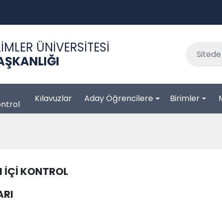
İMLER ÜNİVERSİTESİ
BAŞKANLIĞI
Kılavuzlar
Aday Öğrencilere
Birimler
ntrol
I İÇİ KONTROL
ARI