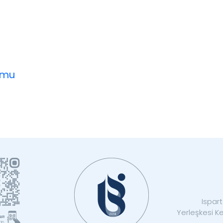
rmu
Ispart
Yerleşkesi K