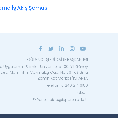
eme İş Akış Şeması
ÖĞRENCİ İŞLERİ DAİRE BAŞKANLIĞI
a Uygulamalı Bilimler Üniversitesi 100. Yıl Güney
eçeci Mah. Hilmi Çakmakçı Cad. No.36 Taş Bina
Zemin Kat Merkez/ISPARTA
Telefon: 0 246 214 6180
Faks: -
E-Posta: oidb@isparta.edu.tr