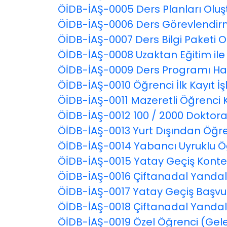
ÖİDB-İAŞ-0005 Ders Planları Oluşt
ÖİDB-İAŞ-0006 Ders Görevlendir
ÖİDB-İAŞ-0007 Ders Bilgi Paketi 
ÖİDB-İAŞ-0008 Uzaktan Eğitim ile 
ÖİDB-İAŞ-0009 Ders Programı Haz
ÖİDB-İAŞ-0010 Öğrenci İlk Kayıt İş
ÖİDB-İAŞ-0011 Mazeretli Öğrenci K
ÖİDB-İAŞ-0012 100 / 2000 Doktora
ÖİDB-İAŞ-0013 Yurt Dışından Öğre
ÖİDB-İAŞ-0014 Yabancı Uyruklu Öğ
ÖİDB-İAŞ-0015 Yatay Geçiş Konte
ÖİDB-İAŞ-0016 Çiftanadal Yandal 
ÖİDB-İAŞ-0017 Yatay Geçiş Başvur
ÖİDB-İAŞ-0018 Çiftanadal Yandal
ÖİDB-İAŞ-0019 Özel Öğrenci (Gele