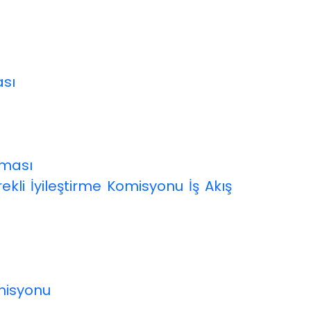
ası
eması
li İyileştirme Komisyonu İş Akış
ı
misyonu