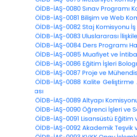
ÖİDB
ÖİDB-İAŞ-0080 Sınav Programı 
ÖİDB
ÖİDB-İAŞ-0081 Bilişim ve Web Kom
ÖİDB
ÖİDB-İAŞ-0082 Staj Komisyonu İş
ÖİDB
ÖİDB-İAŞ-0083 Uluslararası İlişki
ÖİDB
ÖİDB-İAŞ-0084 Ders Programı Ha
ÖİDB
ÖİDB-İAŞ-0085 Muafiyet ve İntib
ÖİDB
ÖİDB-İAŞ-0086 Eğitim İşleri Bolo
ÖİDB
ÖİDB-İAŞ-0087 Proje ve Mühendisl
ÖİDB
ÖİDB-İAŞ-0088 Kalite Geliştirme
Şeması
ÖİDB
ÖİDB-İAŞ-0089 Altyapı Komisyonu
ÖİDB
ÖİDB-İAŞ-0090 Öğrenci İşleri ve S
ÖİDB
ÖİDB-İAŞ-0091 Lisansüstü Eğitim v
ÖİDB
ÖİDB-İAŞ-0092 Akademik Teşvik