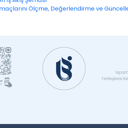
i İş Akış Şeması
maçlarını Ölçme, Değerlendirme ve Güncell
Ispart
Yerleşkesi K