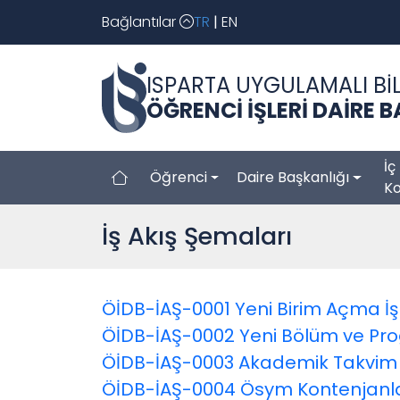
Bağlantılar
TR
|
EN
ISPARTA UYGULAMALI BİL
ÖĞRENCİ İŞLERİ DAİRE 
İç
Öğrenci
Daire Başkanlığı
Ko
İş Akış Şemaları
ÖİDB-İAŞ-0001 Yeni Birim Açma İ
ÖİDB-İAŞ-0002 Yeni Bölüm ve Pro
ÖİDB-İAŞ-0003 Akademik Takvim 
ÖİDB-İAŞ-0004 Ösym Kontenjanlar