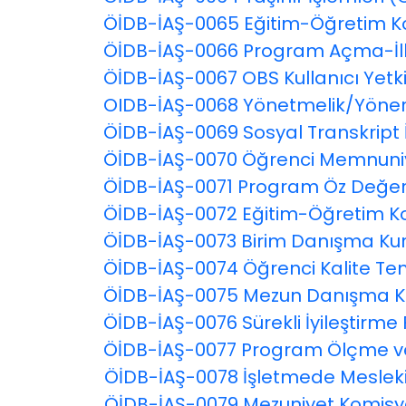
ÖİDB-İAŞ-0065 Eğitim-Öğretim Ko
ÖİDB-İAŞ-0066 Program Açma-İlk 
ÖİDB-İAŞ-0067 OBS Kullanıcı Yetk
OIDB-İAŞ-0068 Yönetmelik/Yönerge
ÖİDB-İAŞ-0069 Sosyal Transkript 
ÖİDB-İAŞ-0070 Öğrenci Memnuniy
ÖİDB-İAŞ-0071 Program Öz Değerl
ÖİDB-İAŞ-0072 Eğitim-Öğretim Kont
ÖİDB-İAŞ-0073 Birim Danışma Kuru
ÖİDB-İAŞ-0074 Öğrenci Kalite Tems
ÖİDB-İAŞ-0075 Mezun Danışma Kur
ÖİDB-İAŞ-0076 Sürekli İyileştirme 
ÖİDB-İAŞ-0077 Program Ölçme ve
ÖİDB
ÖİDB-İAŞ-0078 İşletmede Mesleki
ÖİDB
ÖİDB-İAŞ-0079 Mezuniyet Komisyo