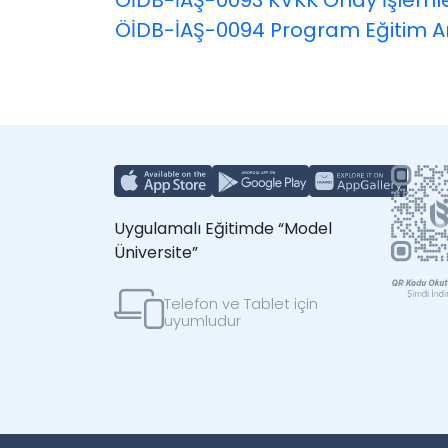
ÖİDB
ÖİDB-İAŞ-0093 KVKK Onay İşlemler
ÖİDB
ÖİDB-İAŞ-0094 Program Eğitim A
Ö
Uygulamalı Eğitimde “Model
Üniversite”
Telefon ve Tablet için
uyumludur