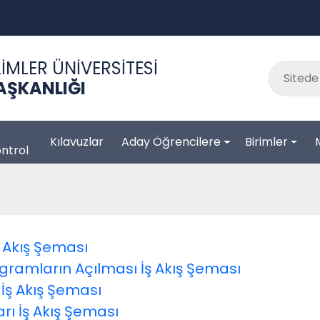
İMLER ÜNİVERSİTESİ
BAŞKANLIĞI
Kılavuzlar
Aday Öğrencilere
Birimler
ntrol
ş Akış Şeması
gramların Açılması İş Akış Şeması
İş Akış Şeması
ı İş Akış Şeması